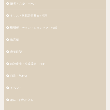
筆者＊みゆ（miyu）
キリスト教福音宣教会 / 摂理
鄭明析（チョン・ミョンソク）牧師
御言葉
療養日記
精神疾患・発達障害・HSP
日常・気付き
イベント
趣味・お気に入り