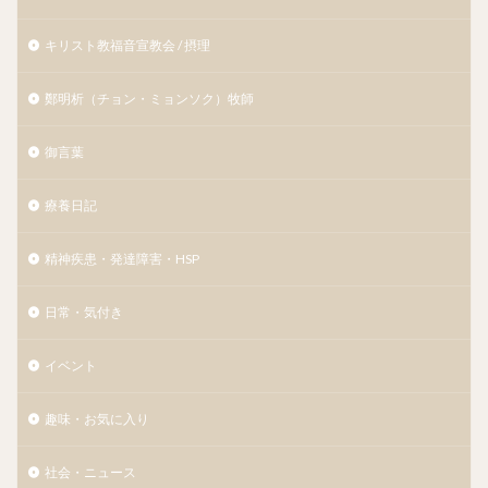
キリスト教福音宣教会 / 摂理
鄭明析（チョン・ミョンソク）牧師
御言葉
療養日記
精神疾患・発達障害・HSP
日常・気付き
イベント
趣味・お気に入り
社会・ニュース