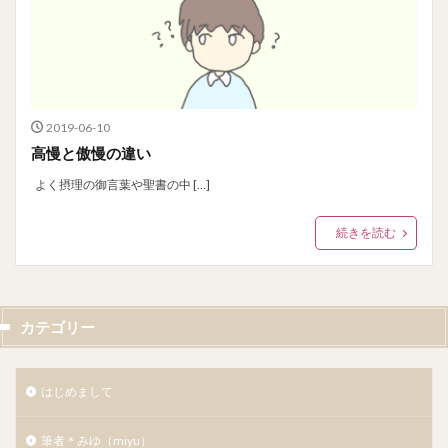
2019-06-10
高慢と傲慢の違い
よく摂理の御言葉や聖書の中 […]
続きを読む
カテゴリー
はじめまして
筆者＊みゆ（miyu）