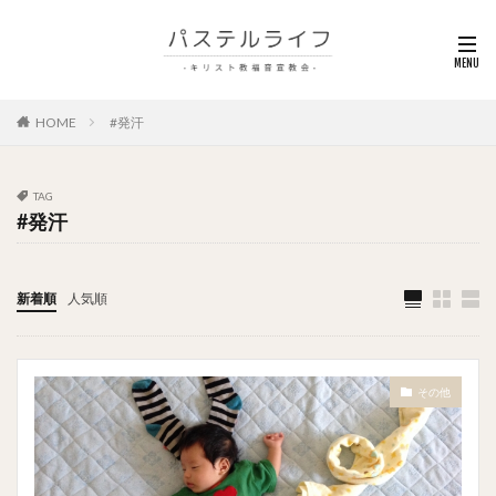
HOME
#発汗
TAG
#発汗
新着順
人気順
その他