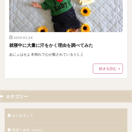
2019-01-24
就寝中に大量に汗をかく理由を調べてみた
あにょはせよ 冬晴れで心が癒されているり […]
続きを読む
カテゴリー
はじめまして
筆者＊みゆ（miyu）