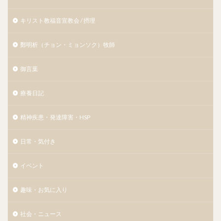
キリスト教福音宣教会 / 摂理
鄭明析（チョン・ミョンソク）牧師
御言葉
療養日記
精神疾患・発達障害・HSP
日常・気付き
イベント
趣味・お気に入り
社会・ニュース