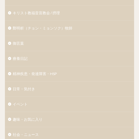
キリスト教福音宣教会 / 摂理
鄭明析（チョン・ミョンソク）牧師
御言葉
療養日記
精神疾患・発達障害・HSP
日常・気付き
イベント
趣味・お気に入り
社会・ニュース